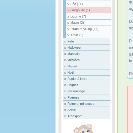
qu
Fée
(14)
ég
Gargouille
(1)
Licorne
(7)
Da
Magie
(3)
so
Pirate et Viking
(14)
Trolls
(3)
Pl
Fête
ex
Halloween
ga
Mandala
Médiéval
b
Nature
Noël
Re
Papier à lettre
Paques
Personnage
Poèmes
Reine et princesse
Sortie
Transport