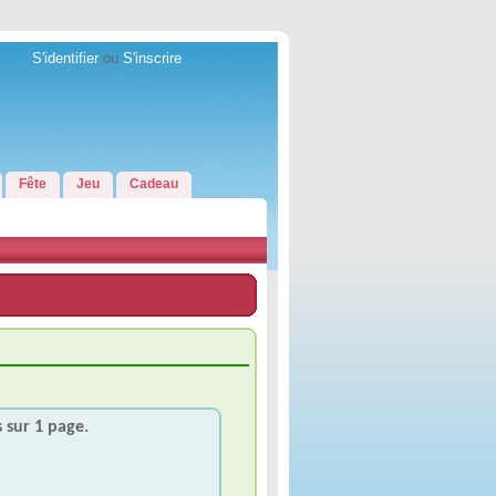
S'identifier
ou
S'inscrire
Fête
Jeu
Cadeau
s sur 1 page.