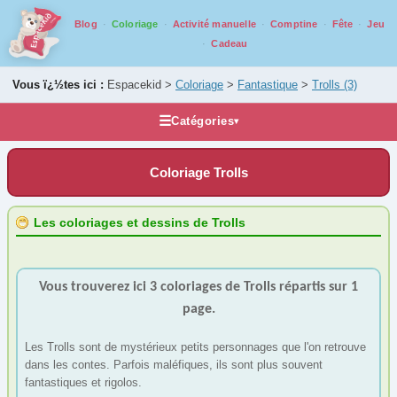
Blog
Coloriage
Activité manuelle
Comptine
Fête
Jeu
Cadeau
Vous ï¿½tes ici :
Espacekid >
Coloriage
>
Fantastique
>
Trolls
(3)
☰
Catégories
▾
Les coloriages
Coloriage Trolls
Alphabet
Animaux
Les coloriages et dessins de Trolls
Carnaval
Fantastique
Vous trouverez ici 3 coloriages de Trolls répartis sur 1
Ange
(17)
page.
Créatures
(3)
Croix
(7)
Les Trolls sont de mystérieux petits personnages que l'on retrouve
dans les contes. Parfois maléfiques, ils sont plus souvent
Dragon
(34)
fantastiques et rigolos.
Fée
(14)