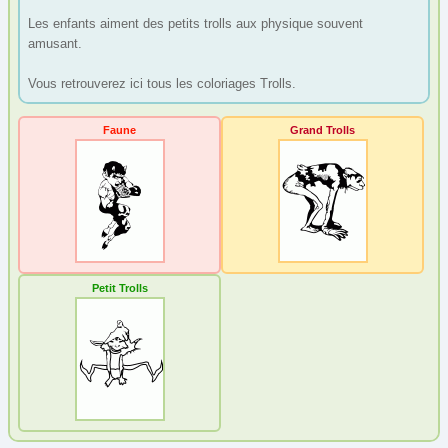
Les enfants aiment des petits trolls aux physique souvent
Gargouille
(1)
amusant.
Licorne
(7)
Vous retrouverez ici tous les coloriages Trolls.
Magie
(3)
Pirate et Viking
(14)
Faune
Grand Trolls
Trolls
(3)
Fête
Halloween
Mandala
Médiéval
Petit Trolls
Nature
Noël
Papier à lettre
Paques
Personnage