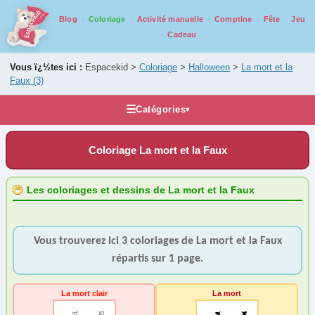
Blog
Coloriage
Activité manuelle
Comptine
Fête
Jeu
Cadeau
Vous ï¿½tes ici :
Espacekid >
Coloriage
>
Halloween
>
La mort et la
Faux
(3)
☰
Catégories
▾
Les coloriages
Coloriage La mort et la Faux
Alphabet
Animaux
Les coloriages et dessins de La mort et la Faux
Carnaval
Fantastique
Vous trouverez ici 3 coloriages de La mort et la Faux
Fête
répartis sur 1 page.
Halloween
Araignée
(2)
La mort clair
La mort
Chauve-Souris
(3)