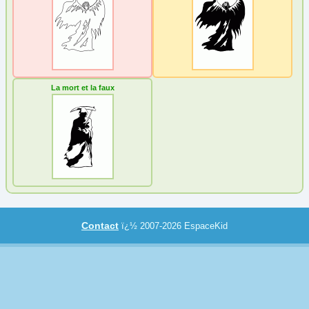
Coloriage jeux
(4)
Crâne et squelette
(2)
La mort et la Faux
(3)
Sorcière
(4)
La mort et la faux
Vampire
(1)
Mandala
Médiéval
Nature
Noël
Papier à lettre
Paques
Contact
ï¿½ 2007-2026 EspaceKid
Personnage
Poèmes
Reine et princesse