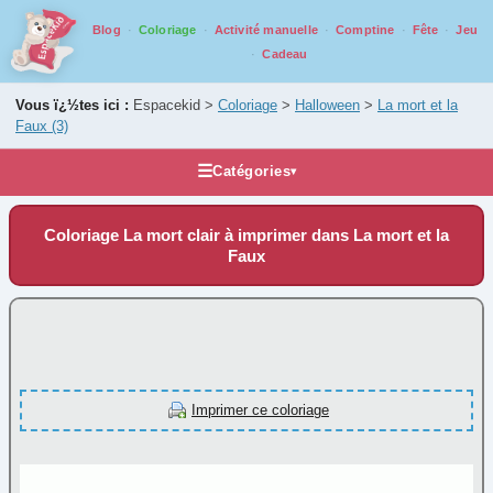
Blog
Coloriage
Activité manuelle
Comptine
Fête
Jeu
Cadeau
Vous ï¿½tes ici :
Espacekid >
Coloriage
>
Halloween
>
La mort et la
Faux
(3)
☰
Catégories
▾
Les coloriages
Coloriage La mort clair à imprimer dans La mort et la
Alphabet
Faux
Animaux
Carnaval
Fantastique
Fête
Imprimer ce coloriage
Halloween
Araignée
(2)
Chauve-Souris
(3)