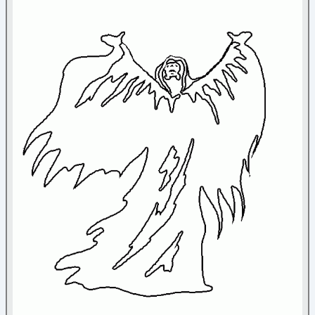
Coloriage jeux
(4)
Crâne et squelette
(2)
La mort et la Faux
(3)
Sorcière
(4)
Vampire
(1)
Mandala
Médiéval
Nature
Noël
Papier à lettre
Paques
Personnage
Poèmes
Reine et princesse