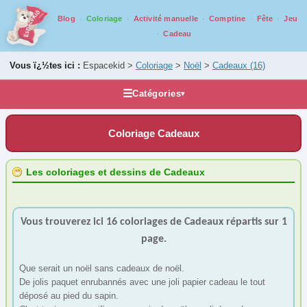
Blog
Coloriage
Activité manuelle
Comptine
Fête
Jeu
Cadeau
Vous ï¿½tes ici :
Espacekid >
Coloriage
>
Noël
>
Cadeaux
(16)
☰
Catégories
▾
Les coloriages
Coloriage Cadeaux
Alphabet
Animaux
Les coloriages et dessins de Cadeaux
Carnaval
Fantastique
Vous trouverez ici 16 coloriages de Cadeaux répartis sur 1
Fête
page.
Halloween
Mandala
Que serait un noël sans cadeaux de noël.
De jolis paquet enrubannés avec une joli papier cadeau le tout
Médiéval
déposé au pied du sapin.