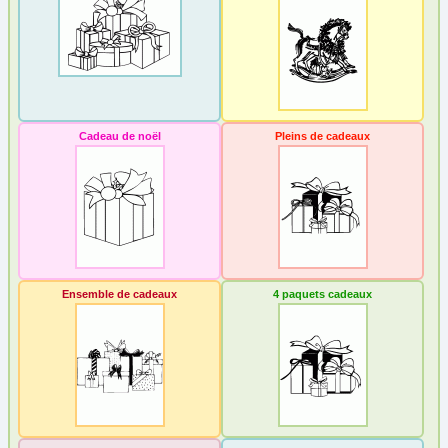
Père Noël
(71)
Rennes
(9)
Sapin
(45)
Sucre d'orge
(9)
Traineau
(10)
Cadeau de noël
Pleins de cadeaux
Papier à lettre
Paques
Personnage
Poèmes
Reine et princesse
Ensemble de cadeaux
4 paquets cadeaux
Sortie
Transport