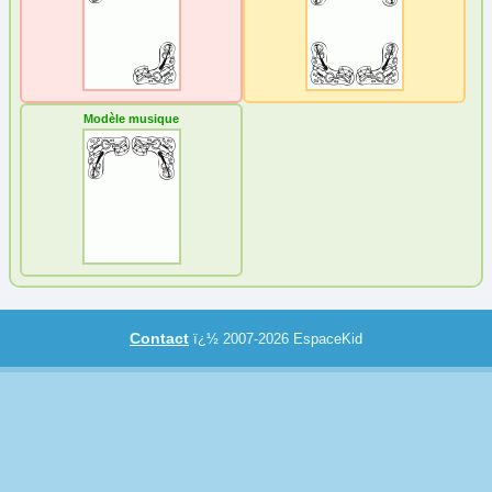
Nature
Noël
Papier à lettre
Coeur
(2)
Modèle musique
Ecole
(6)
Musique
(3)
Nature
(5)
Noël
(8)
Vacances
(6)
Paques
Contact
Personnage
ï¿½ 2007-2026 EspaceKid
Poèmes
Reine et princesse
Sortie
Transport