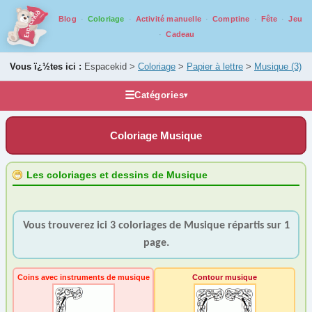
Blog
Coloriage
Activité manuelle
Comptine
Fête
Jeu
Cadeau
Vous ï¿½tes ici :
Espacekid >
Coloriage
>
Papier à lettre
>
Musique
(3)
☰
Catégories
▾
Les coloriages
Coloriage Musique
Alphabet
Animaux
Les coloriages et dessins de Musique
Carnaval
Fantastique
Vous trouverez ici 3 coloriages de Musique répartis sur 1
Fête
page.
Halloween
Mandala
Coins avec instruments de musique
Contour musique
Médiéval